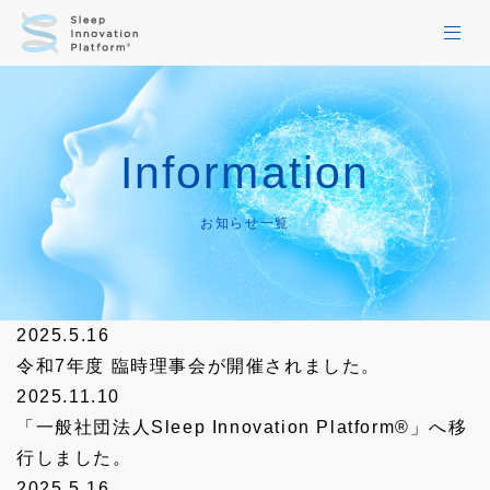
HOME
Information
お知らせ一覧
活動レポート一覧
お知らせ一覧
コラム
当会について
2025.5.16
令和7年度 臨時理事会が開催されました。
WG1
2025.11.10
「一般社団法人Sleep Innovation Platform®」へ移
WG2
行しました。
WG3
2025.5.16