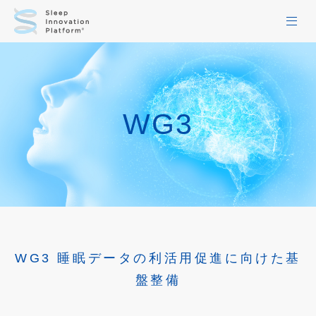
HOME
お知らせ一覧
WG3
活動レポート一覧
コラム
当会について
WG1
WG3 睡眠データの利活用促進に向けた基
WG2
盤整備
WG3