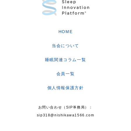
リード企業：西川株式会社
HOME
株式会社NTTデータ
花王株式会社
当会について
株式会社資生堂
睡眠関連コラム一覧
日本生命保険相互会社
株式会社三菱UFJ銀行
会員一覧
ユニ・チャーム株式会社
個人情報保護方針
お問い合わせ（SIP事務局）：
sip318@nishikawa1566.com