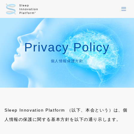
HOME
Privacy Policy
お知らせ一覧
活動レポート一覧
個人情報保護方針
コラム
当会について
WG1
Sleep Innovation Platform （以下、本会という）は、個
WG2
人情報の保護に関する基本方針を以下の通り示します。
WG3